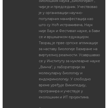
биолошких наука „Биологијакп“,
чији је и председник. Учествовао
је у организацији научно-
популарних манифестација као
што су Ноћ истраживача, Наук
није баук и Фестивал науке, а бави
се и вршњачком едукацијом.
Творац је прве српске апликације
за наставу биологије базиране на
виртуелној реалности. Усавршавао
се у Институту за нуклеарне науке
„Винча“, у лабораторији за
молекуларну биологију и
ендокринологију. У слободно
време уређује Википедију,
програмира и учествује у
еколошким и ИТ пројектима.