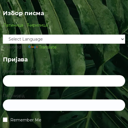
Избор писма
Латиница
|
Ћирилица
Powered by
Translate
Пријава
Username ор Email
Пассwорд
Remember Me