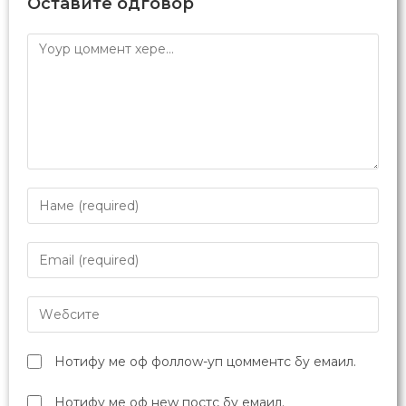
Оставите одговор
Нотифy ме оф фоллоw-уп цомментс бy емаил.
Нотифy ме оф неw постс бy емаил.