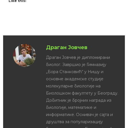
Like this:
Драган Јовчев
Драган Јовчев је дипломирани
биолог. Завршио је Гимназију
„Бора Станковић“ у Нишу и
основне академске студије
молекуларне биологије на
Биолошком факултету у Београду.
Добитник је бројних награда из
биологије, математике и
информатике. Оснивач је сајта и
друштва за популаризацију