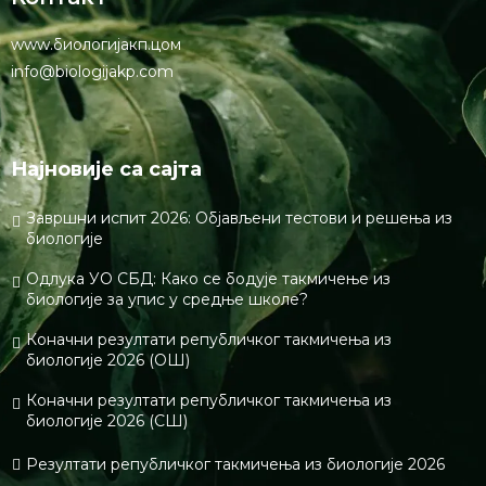
www.биологијакп.цом
info@biologijakp.com
Најновије са сајта
Завршни испит 2026: Објављени тестови и решења из
биологије
Одлука УО СБД: Како се бодује такмичење из
биологије за упис у средње школе?
Коначни резултати републичког такмичења из
биологије 2026 (ОШ)
Коначни резултати републичког такмичења из
биологије 2026 (СШ)
Резултати републичког такмичења из биологије 2026