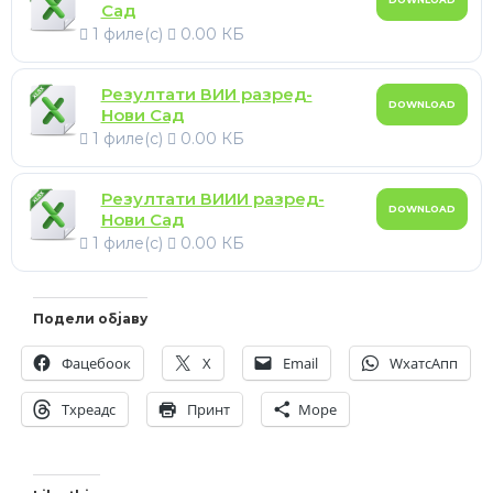
Сад
1 филе(с)
0.00 КБ
Резултати ВИИ разред-
DOWNLOAD
Нови Сад
1 филе(с)
0.00 КБ
Резултати ВИИИ разред-
DOWNLOAD
Нови Сад
1 филе(с)
0.00 КБ
Подели објаву
Фацебоок
X
Email
WхатсАпп
Тхреадс
Принт
Море