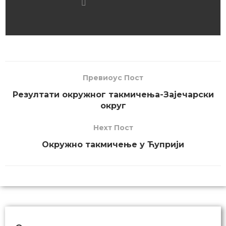
Превиоус Пост
Резултати окружног такмичења-Зајечарски
округ
Неxт Пост
Окружно такмичење у Ћуприји