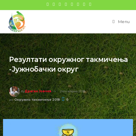
Menu
Резултати окружног такмичења
-Јужнобачки округ
бy
Драган Јовчев
24тх април 2018
ин
Окружно такмичење 2018
0