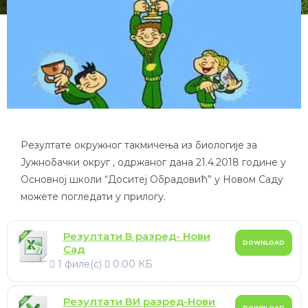
Резултате окружног такмичења из биологије за
Јужнобачки округ , одржаног дана 21.4.2018 године у
Основној школи “Доситеј Обрадовић” у Новом Саду
можете погледати у прилогу.
Резултати В разред- Нови
DOWNLOAD
Сад
1 филе(с)
0.00 КБ
Резултати ВИ разред-Нови
DOWNLOAD