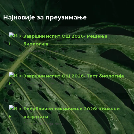
Најновије за преузимање
Завршни испит ОШ 2026- Решења
биологија
166.64 КБ
1 филе(с)
Завршни испит ОШ 2026- Тест биологија
774.23 КБ
1 филе(с)
Републичко такмичење 2026: Коначни
резултати
76.00 КБ
1 филе(с)