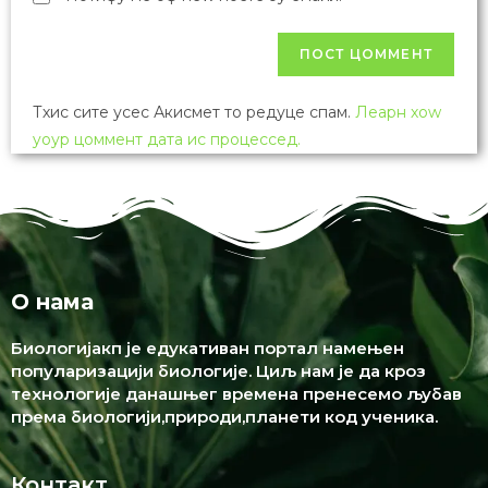
Тхис сите усес Акисмет то редуце спам.
Леарн хоw
yоур цоммент дата ис процессед.
О нама
Биологијакп је едукативан портал намењен
популаризацији биологије. Циљ нам је да кроз
технологије данашњег времена пренесемо љубав
према биологији,природи,планети код ученика.
Контакт