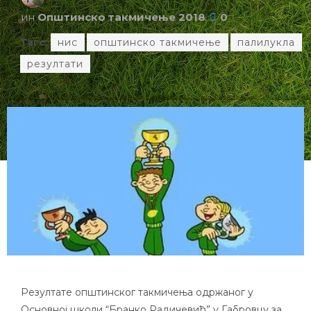
ин
Општинско такмичење 2018
0
Тагс:
нис
општинско такмичење
палилукла
резултати
Резултате општинског такмичења одржаног у
Основној школи “Бранко Радичевић” у Габровцу за