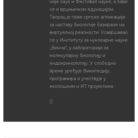
није баук и Фестивал науке, а бави
се и вршњачком едукацијом.
Творац је прве српске апликације
за наставу биологије базиране на
виртуелној реалности. Усавршавао
се у Институту за нуклеарне науке
„Винча“, у лабораторији за
молекуларну биологију и
ендокринологију. У слободно
време уређује Википедију,
програмира и учествује у
еколошким и ИТ пројектима.