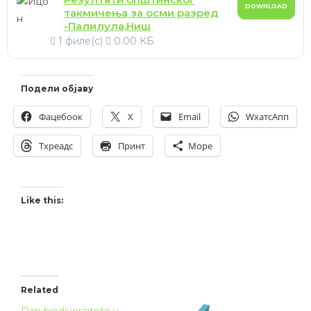
DOWNLOAD
такмичења за осми разред
-Палилула,Ниш
1 филе(с)
0.00 КБ
Подели објаву
Фацебоок
X
Email
WхатсАпп
Тхреадс
Принт
Море
Like this:
Related