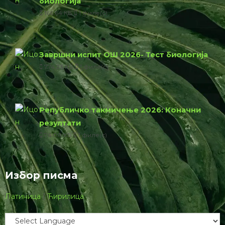
биологија
166.64 КБ
1 филе(с)
Завршни испит ОШ 2026- Тест биологија
774.23 КБ
1 филе(с)
Републичко такмичење 2026: Коначни
резултати
76.00 КБ
1 филе(с)
Избор писма
Латиница
|
Ћирилица