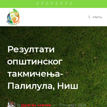
Menu
Резултати
општинског
такмичења-
Палилула, Ниш
бy
Драган Јовчев
17тх март 2018