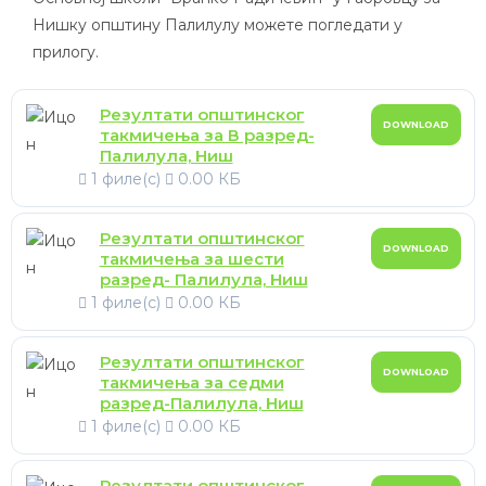
Нишку општину Палилулу можете погледати у
прилогу.
Резултати општинског
DOWNLOAD
такмичења за В разред-
Палилула, Ниш
1 филе(с)
0.00 КБ
Резултати општинског
DOWNLOAD
такмичења за шести
разред- Палилула, Ниш
1 филе(с)
0.00 КБ
Резултати општинског
DOWNLOAD
такмичења за седми
разред-Палилула, Ниш
1 филе(с)
0.00 КБ
Резултати општинског