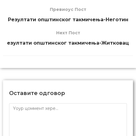
Превиоус Пост
Резултати општинског такмичења-Неготин
Неxт Пост
езултати општинског такмичења-Житковац
Оставите одговор