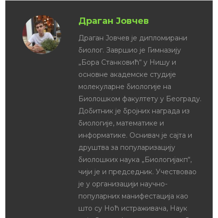
Драган Јовчев
Драган Јовчев је дипломирани
биолог. Завршио је Гимназију
„Бора Станковић“ у Нишу и
основне академске студије
молекуларне биологије на
Биолошком факултету у Београду.
Добитник је бројних награда из
биологије, математике и
информатике. Оснивач је сајта и
друштва за популаризацију
биолошких наука „Биологијакп“,
чији је и председник. Учествовао
је у организацији научно-
популарних манифестација као
што су Ноћ истраживача, Наук