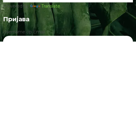
Powered by
Translate
Пријава
Username ор Email
Пассwорд
Remember Me
Register
|
Lost your password?