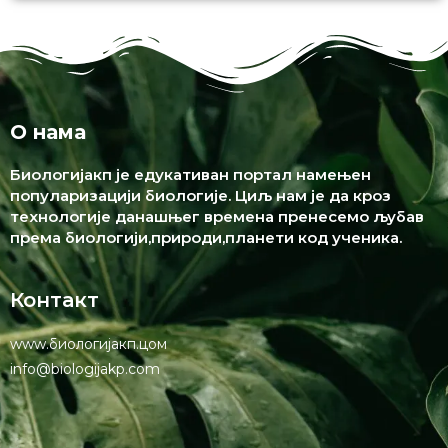
О нама
Биологијакп је едукативан портал намењен
популаризацији биологије. Циљ нам је да кроз
технологије данашњег времена пренесемо љубав
према биологији,природи,планети код ученика.
Контакт
www.биологијакп.цом
info@biologijakp.com