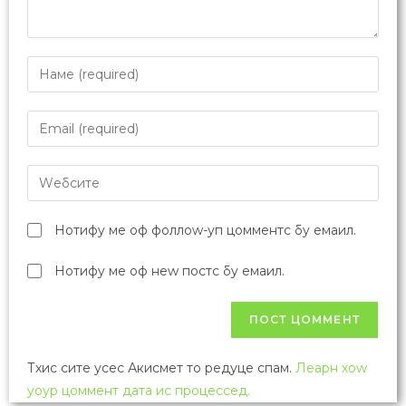
Нотифy ме оф фоллоw-уп цомментс бy емаил.
Нотифy ме оф неw постс бy емаил.
Тхис сите усес Акисмет то редуце спам.
Леарн хоw
yоур цоммент дата ис процессед.