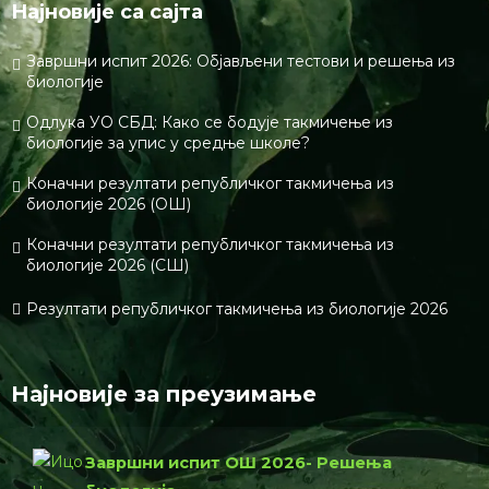
Најновије са сајта
Завршни испит 2026: Објављени тестови и решења из
биологије
Одлука УО СБД: Како се бодује такмичење из
биологије за упис у средње школе?
Коначни резултати републичког такмичења из
биологије 2026 (ОШ)
Коначни резултати републичког такмичења из
биологије 2026 (СШ)
Резултати републичког такмичења из биологије 2026
Најновије за преузимање
Завршни испит ОШ 2026- Решења