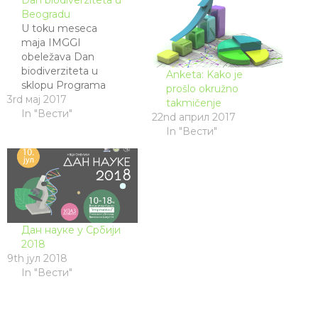
Dan biodiverziteta u
Beogradu
U toku meseca
maja IMGGI
obeležava Dan
biodiverziteta u
Anketa: Kako je
sklopu Programa
prošlo okružno
3rd мај 2017
IMGGI za promociju
takmičenje
i popularizaciju
In "Вести"
22nd април 2017
molekularne
In "Вести"
biologije. Nakon tri
uvodna predavanja
koja će biti
organizovana 3.
maja, 9. maja i 16.
maja od 19h u
Biblioteci grada
Дан науке у Србији
Beograda, 22. maja
2018
od 16h do 19h će biti
9th јул 2018
organizovani
In "Вести"
interaktivni sadržaji…