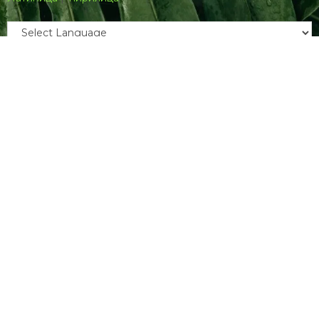
Powered by
Translate
Пријава
Username ор Email
Пассwорд
Remember Me
Register
|
Lost your password?