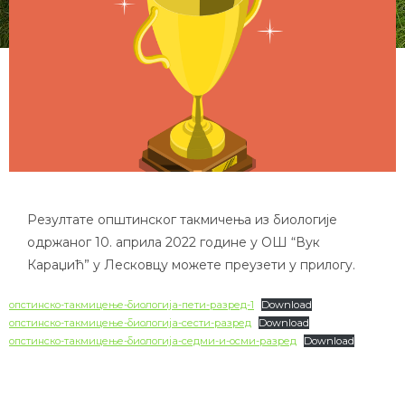
Резултате општинског такмичења из биологије
одржаног 10. априла 2022 године у ОШ “Вук
Караџић” у Лесковцу можете преузети у прилогу.
опстинско-такмицење-биологија-пети-разред-1
Download
опстинско-такмицење-биологија-сести-разред
Download
опстинско-такмицење-биологија-седми-и-осми-разред
Download