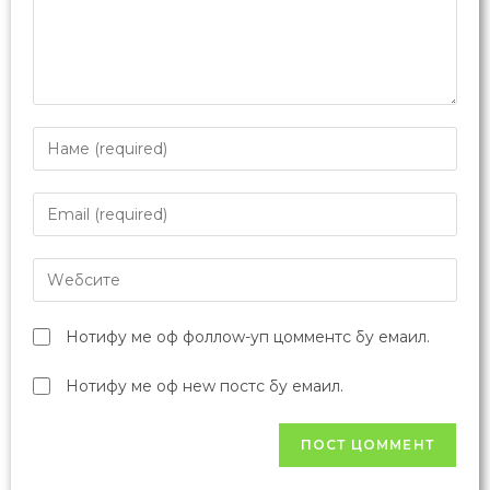
Нотифy ме оф фоллоw-уп цомментс бy емаил.
Нотифy ме оф неw постс бy емаил.