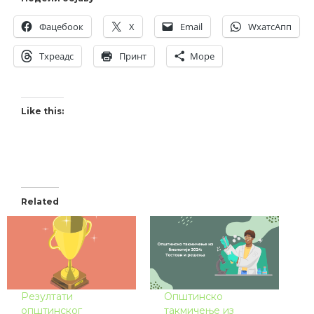
Фацебоок
X
Email
WхатсАпп
Тхреадс
Принт
Море
Like this:
Related
Резултати
Општинско
општинског
такмичење из