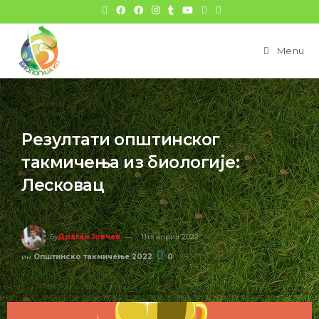
Menu
Резултати општинског
такмичења из биологије:
Лесковац
бy
Драган Јовчев
11тх април 2022
ин
Општинско такмичење 2022
0