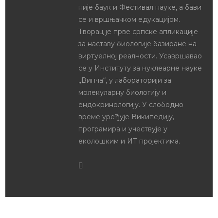
није баук и Фестивал науке, а бави
се и вршњачком едукацијом.
Творац је прве српске апликације
за наставу биологије базиране на
виртуелној реалности. Усавршавао
се у Институту за нуклеарне науке
„Винча“, у лабораторији за
молекуларну биологију и
ендокринологију. У слободно
време уређује Википедију,
програмира и учествује у
еколошким и ИТ пројектима.