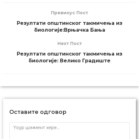
Превиоус Пост
Резултати општинског такмичења из
биологије:Врњачка Бања
Неxт Пост
Резултати општинског такмичења из
биологије: Велико Градиште
Оставите одговор