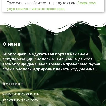
Тхис сите усес Акисмет то редуце спам.
Леарн хоw
yоур цоммент дата ис процессед.
О нама
Биологијакп је едукативан портал намењен
популаризацији биологије. Циљ нам је да кроз
технологије данашњег времена пренесемо љубав
према биологији,природи,планети код ученика.
Контакт
www.биологијакп.цом
info@biologijakp.com