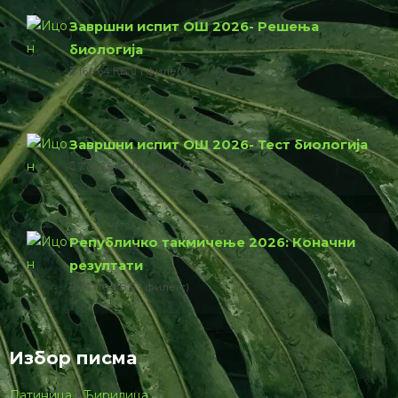
Завршни испит ОШ 2026- Решења
биологија
166.64 КБ
1 филе(с)
Завршни испит ОШ 2026- Тест биологија
774.23 КБ
1 филе(с)
Републичко такмичење 2026: Коначни
резултати
76.00 КБ
1 филе(с)
Избор писма
Латиница
|
Ћирилица