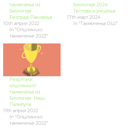
такмичења из
биологије 2024:
биологије:
Тестови и решења
Београд-Раковица
17th март 2024
10th април 2022
In "Такмичења ОШ"
In "Општинско
такмичење 2022"
Резултати
општинског
такмичења из
биологије: Ниш-
Палилула
11th април 2022
In "Општинско
такмичење 2022"