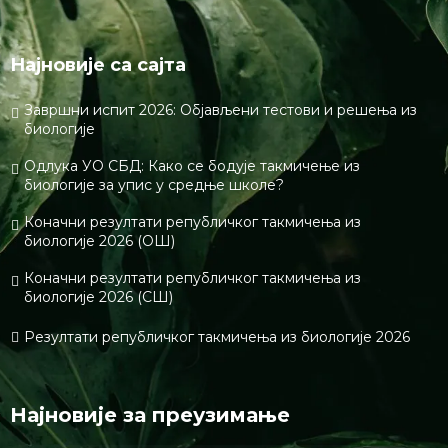
Најновије са сајта
Завршни испит 2026: Објављени тестови и решења из
биологије
Одлука УО СБД: Како се бодује такмичење из
биологије за упис у средње школе?
Коначни резултати републичког такмичења из
биологије 2026 (ОШ)
Коначни резултати републичког такмичења из
биологије 2026 (СШ)
Резултати републичког такмичења из биологије 2026
Најновије за преузимање