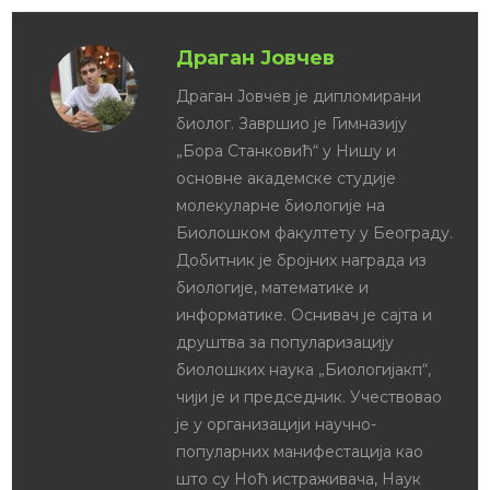
Драган Јовчев
Драган Јовчев је дипломирани
биолог. Завршио је Гимназију
„Бора Станковић“ у Нишу и
основне академске студије
молекуларне биологије на
Биолошком факултету у Београду.
Добитник је бројних награда из
биологије, математике и
информатике. Оснивач је сајта и
друштва за популаризацију
биолошких наука „Биологијакп“,
чији је и председник. Учествовао
је у организацији научно-
популарних манифестација као
што су Ноћ истраживача, Наук