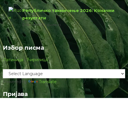
Републичко такмичење 2026: Коначни
резултати
76.00 КБ
1 филе(с)
Избор писма
Латиница
|
Ћирилица
Powered by
Translate
Пријава
Username ор Email