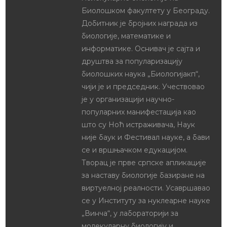
Биолошком факултету у Београду.
Добитник је бројних награда из
биологије, математике и
информатике. Оснивач је сајта и
друштва за популаризацију
биолошких наука „Биологијакп“,
чији је и председник. Учествовао
је у организацији научно-
популарних манифестација као
што су Ноћ истраживача, Наук
није баук и Фестивал науке, а бави
се и вршњачком едукацијом.
Творац је прве српске апликације
за наставу биологије базиране на
виртуелној реалности. Усавршавао
се у Институту за нуклеарне науке
„Винча“, у лабораторији за
молекуларну биологију и