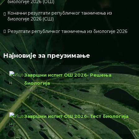
биологије 2026 (ОШ)
Коначни резултати републичког такмичења из
биологије 2026 (СШ)
Резултати републичког такмичења из биологије 2026
Најновије за преузимање
Завршни испит ОШ 2026- Решења
биологија
166.64 КБ
1 филе(с)
Завршни испит ОШ 2026- Тест биологија
774.23 КБ
1 филе(с)