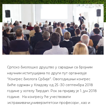
Српско биолошко друштво у сарадњи са бројним
научним иституцијама по други пут организује
“Конгрес биолога Србије”. Овогодишњи конгрес
биће одржан у Кладову од 25 -30 септембра 2018
године у хотелу Ђердап. Рок за пријаву је 1. јун 2018
године. На конгресу ће учествовати
:истраживачи,универзитетски професори , као и