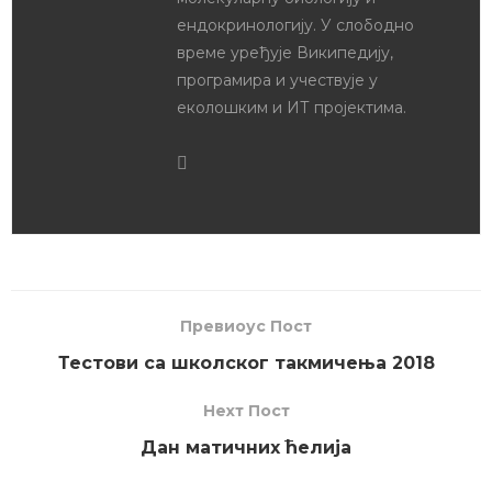
ендокринологију. У слободно
време уређује Википедију,
програмира и учествује у
еколошким и ИТ пројектима.
Превиоус Пост
Тестови са школског такмичења 2018
Неxт Пост
Дан матичних ћелија