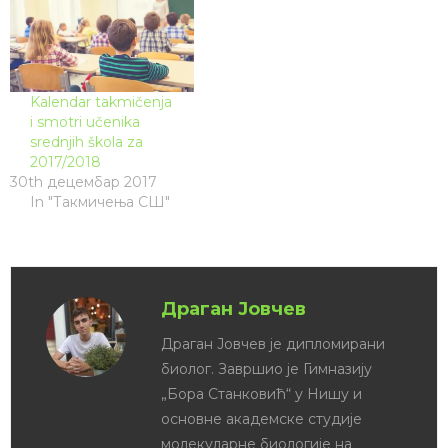
Kalendar takmičenja
i smotri učenika
srednjih škola za
2017/2018
30th децембар 2017
In "Такмичења СШ"
Драган Јовчев
Драган Јовчев је дипломирани
биолог. Завршио је Гимназију
„Бора Станковић“ у Нишу и
основне академске студије
молекуларне биологије на