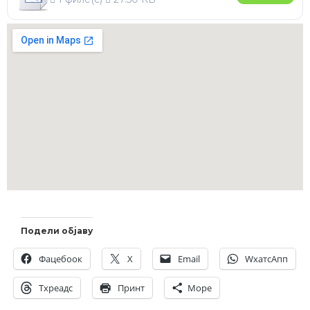
Подели објаву
Фацебоок
X
Email
WхатсАпп
Тхреадс
Принт
Море