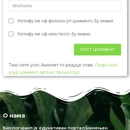
Нотифy ме оф фоллоw-уп цомментс бy емаил.
Нотифy ме оф неw постс бy емаил.
Тхис сите усес Акисмет то редуце спам.
Леарн хоw
yоур цоммент дата ис процессед.
О нама
Биологијакп је едукативан портал намењен