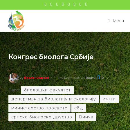
Menu
Конгрес биолога Србије
бy
Драган Јовчев
16тх март 2018
ин
Вести
0
Тагс:
биолошки факултет
департман за биологију и екологију
имгги
министарство просвете
сбд
српско биолоско друство
Винча