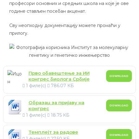
професори основних и средњих школа на које је ове
године стављен посебан акценат.
Сву неопходну документацију можете пронаћи у
прилогу.
Прво обавештење за ИИ
DOWNLOAD
конгрес биолога Србије
1 филе(с)
786.07 КБ
Образац за пријаву на
DOWNLOAD
конгрес
1 филе(с)
18.75 КБ
Темплејт за радове
DOWNLOAD
1 филе(с)
27.50 КБ