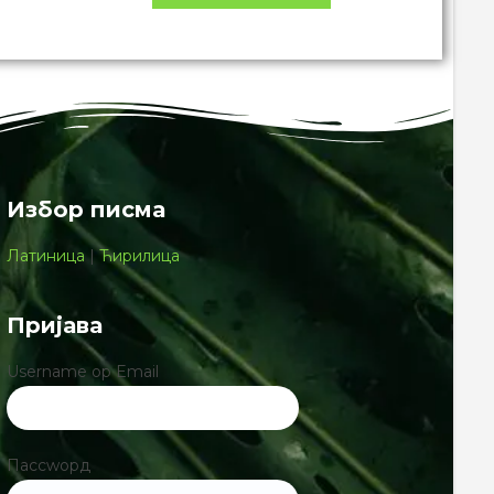
Избор писма
Латиница
|
Ћирилица
Пријава
Username ор Email
Пассwорд