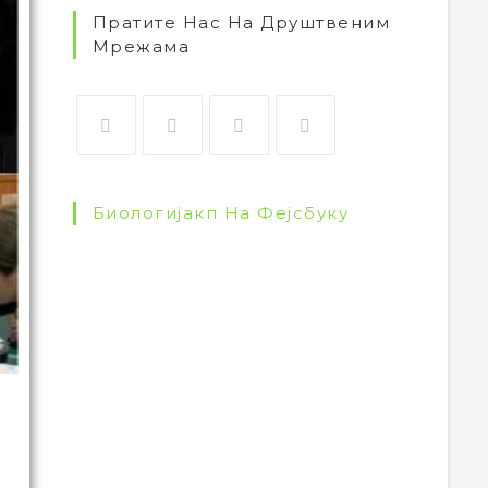
Пратите Нас На Друштвеним
Мрежама
Биологијакп На Фејсбуку