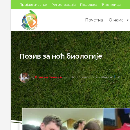
цонтент
Пријављивање
Регистрација
Подршка
Ћирилица
Почетна
О нама
Позив за ноћ биологије
бy
Драган Јовчев
11тх април 2017
ин
Вести
0