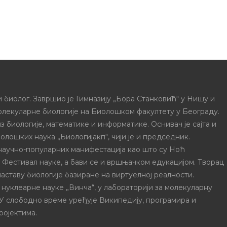
 биолог. Завршио је Гимназију „Бора Станковић“ у Нишу и
олекуларне биологије на Биолошком факултету у Београду.
з биологије, математике и информатике. Оснивач је сајта и
олошких наука „Биологијакп“, чији је и председник.
 научно-популарних манифестација као што су Ноћ
и Фестивал науке, а бави се и вршњачком едукацијом. Творац
наставу биологије базиране на виртуелној реалности.
 нуклеарне науке „Винча“, у лабораторији за молекуларну
 У слободно време уређује Википедију, програмира и
ројектима.