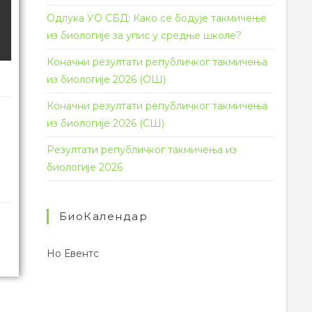
Одлука УО СБД: Како се бодује такмичење
из биологије за упис у средње школе?
Коначни резултати републичког такмичења
из биологије 2026 (ОШ)
Коначни резултати републичког такмичења
из биологије 2026 (СШ)
Резултати републичког такмичења из
биологије 2026
БиоКалендар
Но Евентс