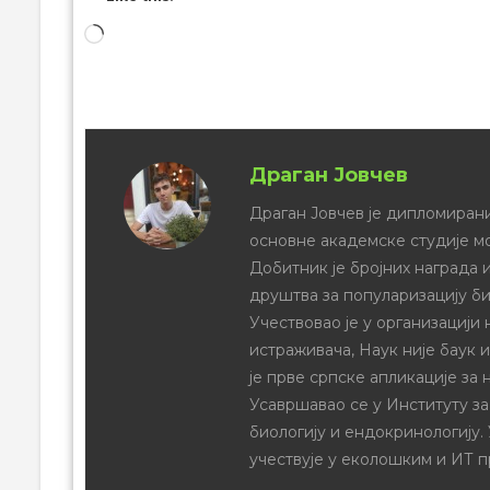
Драган Јовчев
Драган Јовчев је дипломирани
основне академске студије м
Добитник је бројних награда и
друштва за популаризацију би
Учествовао је у организацији
истраживача, Наук није баук 
је прве српске апликације за 
Усавршавао се у Институту за
биологију и ендокринологију.
учествује у еколошким и ИТ п