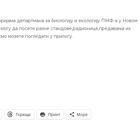
торијама департмана за биологију и екологију ПМФ-а у Новом
и могу да посете разне стандове,радионице,предавања из
мо мозете погледати у прилогу.
Тхреадс
Принт
Море