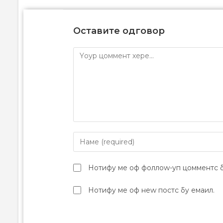
Оставите одговор
Нотифy ме оф фоллоw-уп цомментс б
Нотифy ме оф неw постс бy емаил.