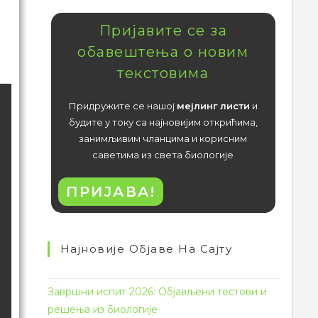
Пријавите се за
обавештења о новим
текстовима
Придружите се нашој
мејлинг листи
и
будите у току са најновијим открићима,
занимљивим чланцима и корисним
саветима из света биологије
ПРИЈАВА!
Најновије Објаве На Сајту
Завршни испит 2026: Објављени тестови и
решења из биологије