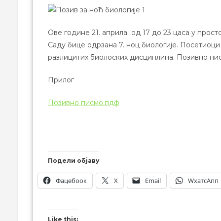
Ове године 21. априла од 17 до 23 цаса у прос
Саду бице одрзана 7. ноц биологије. Посетиоц
разлицитих биолоских дисциплина. Позивно пис
Прилог
Позивно писмо.пдф
Подели објаву
Фацебоок
X
Email
WхатсАпп
Like this: