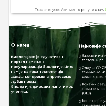
Тхис сите усес Акисмет то редуце спам.
О нама
Најновије с
Завршни испи
Биологијакп је едукативан
тестови и ре
портал намењен
популаризацији биологије. Циљ
Одлука УО СБ
нам је да кроз технологије
такмичење из 
данашњег времена пренесемо
средње школ
љубав према
Коначни резу
биологији,природи,планети код
такмичења из
ученика.
(ОШ)
Коначни резу
такмичења из