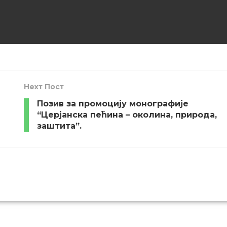
Неxт Пост
Позив за промоцију монографије
“Церјанска пећина – околина, природа,
заштита”.