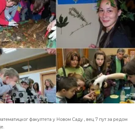
атематицког факултета у Новом Саду , вец 7 пут за редом
е.