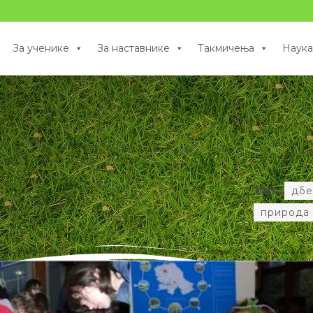
За ученике
За наставнике
Такмичења
Наука
Тагс:
дбе
природа