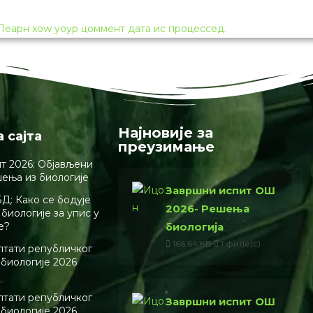
Леарн хоw yоур цоммент дата ис процессед.
Најновије за
а сајта
преузимање
т 2026: Објављени
шења из биологије
Завршни испит ОШ
Д: Како се бодује
2026- Решења
биологије за упис у
е?
биологија
166.64 КБ
1 филе(с)
лтати републичког
 биологије 2026
лтати републичког
Завршни испит ОШ
 биологије 2026