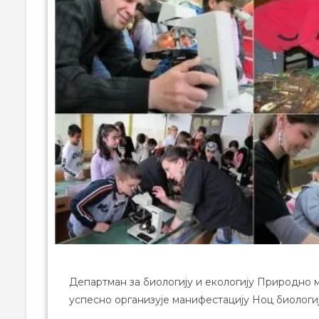
Департман за биологију и екологију Природно м
успесно организује манифестацију Ноц биологиј