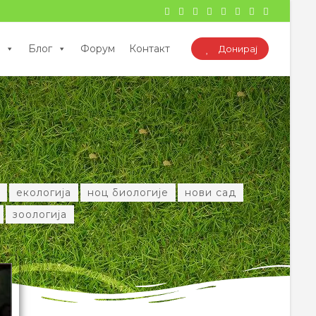
Блог
Форум
Контакт
Донирај
екологија
ноц биологије
нови сад
зоологија