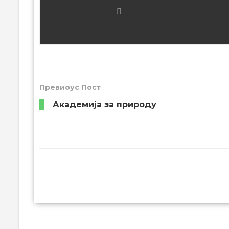
Превиоус Пост
Академија за природу