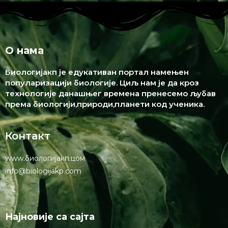
О нама
Биологијакп је едукативан портал намењен
популаризацији биологије. Циљ нам је да кроз
технологије данашњег времена пренесемо љубав
према биологији,природи,планети код ученика.
Контакт
www.биологијакп.цом
info@biologijakp.com
Најновије са сајта