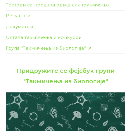
Тестови са прошлогодишњих такмичења
Резултати
Документи
Остала такмичења и конкурси
Група “Такмичења из биологије” ↗
Придружите се фејсбук групи
"Такмичења из биологије"