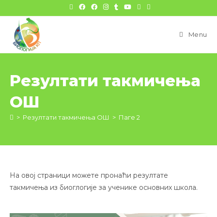
цонтент
Menu
Резултати такмичења
ОШ
>
Резултати такмичења ОШ
>
Паге 2
На овој страници можете пронаћи резултате
такмичења из биоглогије за ученике основних школа.