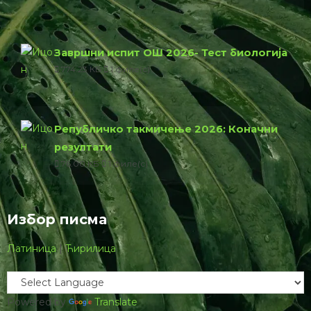
Завршни испит ОШ 2026- Тест биологија
774.23 КБ
1 филе(с)
Републичко такмичење 2026: Коначни
резултати
76.00 КБ
1 филе(с)
Избор писма
Латиница
|
Ћирилица
Powered by
Translate