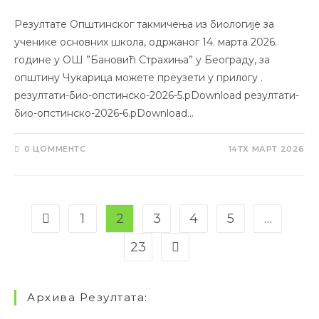
Резултате Општинског такмичења из биологије за
ученике основних школа, одржаног 14. марта 2026.
године у ОШ ”Бановић Страхиња” у Београду, за
општину Чукарица можете преузети у прилогу .
резултати-био-опстинско-2026-5.рDownload резултати-
био-опстинско-2026-6.рDownload…
0 ЦОММЕНТС
14ТХ МАРТ 2026
1
2
3
4
5
…
23
Архива Резултата: