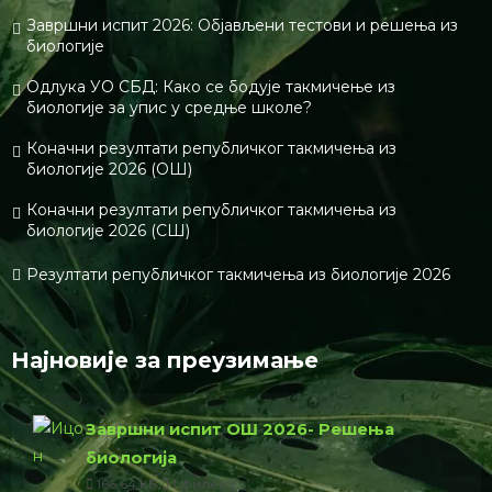
Завршни испит 2026: Објављени тестови и решења из
биологије
Одлука УО СБД: Како се бодује такмичење из
биологије за упис у средње школе?
Коначни резултати републичког такмичења из
биологије 2026 (ОШ)
Коначни резултати републичког такмичења из
биологије 2026 (СШ)
Резултати републичког такмичења из биологије 2026
Најновије за преузимање
Завршни испит ОШ 2026- Решења
биологија
166.64 КБ
1 филе(с)