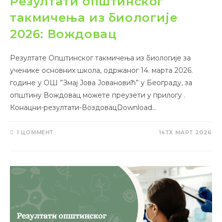
Резултати општинског
такмичења из биологије
2026: Вождовац
Резултате Општинског такмичења из биологије за
ученике основних школа, одржаног 14. марта 2026.
године у ОШ ”Змај Јова Јовановић” у Београду, за
општину Вождовац можете преузети у прилогу .
Конацни-резултати-ВоздовацDownload…
1 ЦОММЕНТ
14ТХ МАРТ 2026