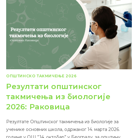
ОПШТИНСКО ТАКМИЧЕЊЕ 2026
Резултати општинског
такмичења из биологије
2026: Раковица
Резултате Општинског такмичења из биологије за
ученике основних школа, одржаног 14. марта 2026.
године у ОШ ”14. октобар” у Београду, за општину