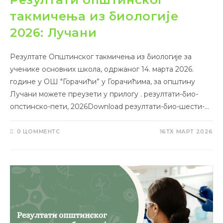
такмичења из биологије
2026: Лучани
Резултате Општинског такмичења из биологије за
ученике основних школа, одржаног 14. марта 2026.
године у ОШ "Горачићи” у Горачићима, за општину
Лучани можете преузети у прилогу . резултати-био-
опстинско-пети, 2026Download резултати-био-шести-…
0 ЦОММЕНТС
16ТХ МАРТ 2026